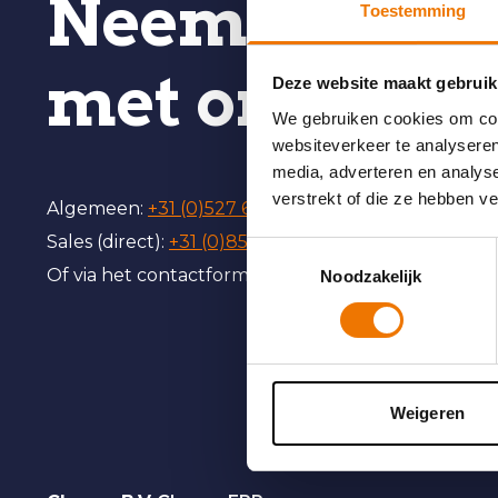
Neem gerust
Toestemming
met ons op
Deze website maakt gebruik
We gebruiken cookies om cont
websiteverkeer te analyseren
media, adverteren en analys
verstrekt of die ze hebben v
Algemeen:
+31 (0)527 688606
Sales (direct):
+31 (0)85 0408220
Toestemmingsselectie
Of via het contactformulier.
Noodzakelijk
Weigeren