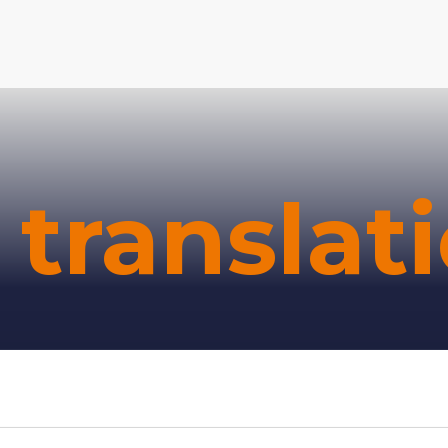
a translat
Voornaam
*