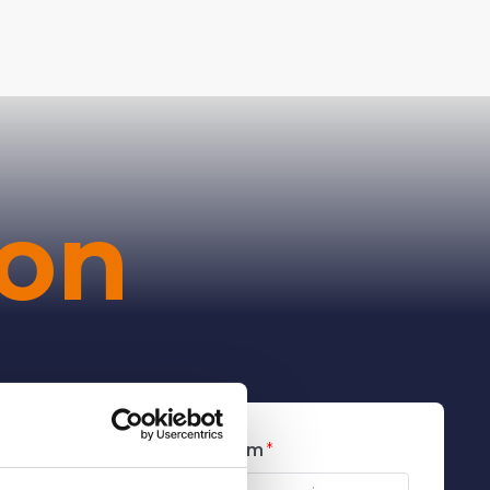
ion
Achternaam
*